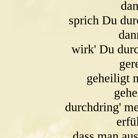
dann denk' ic
sprich Du du
dann sprech' i
wirk' Du dur
gerecht ist
geheiligt
geheiligt a
durchdring' 
erfüll' me
dass man au