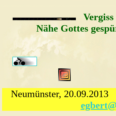
Vergiss n
Nähe Gottes gesp
Neumünster, 20.09.2
egbert@