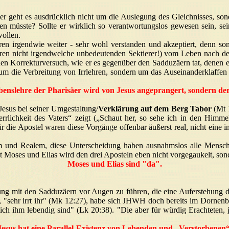
 geht es ausdrücklich nicht um die Auslegung des Gleichnisses, sond
n müsste? Sollte er wirklich so verantwortungslos gewesen sein, sei
wollen.
ren irgendwie weiter - sehr wohl verstanden und akzeptiert, denn so
 waren nicht irgendwelche unbedeutenden Sektierer!) vom Leben nach 
en Korrekturversuch, wie er es gegenüber den Sadduzäern tat, denen er 
 um die Verbreitung von Irrlehren, sondern um das Auseinanderklaffen
benslehre der Pharisäer wird von Jesus angeprangert, sondern d
Jesus bei seiner Umgestaltung/
Verklärung auf dem Berg Tabor
(Mt 1
errlichkeit des Vaters“ zeigt („Schaut her, so sehe ich in den Him
r die Apostel waren diese Vorgänge offenbar äußerst real, nicht eine i
m und Realem, diese Unterscheidung haben ausnahmslos alle Mensche
t Moses und Elias wird den drei Aposteln eben nicht vorgegaukelt, sond
Moses und Elias sind "da".
ung mit den Sadduzäern vor Augen zu führen, die eine Auferstehung 
r, "sehr irrt ihr" (Mk 12:27), habe sich JHWH doch bereits im Dornen
ich ihm lebendig sind" (Lk 20:38). "Die aber für würdig Erachteten, j
Jesus hat eine Parallel-Existenz von Lebenden und „Verstorbenen