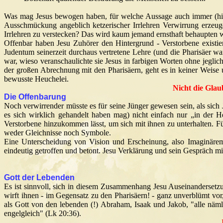
Was mag Jesus bewogen haben, für welche Aussage auch immer (hier
Ausschmückung angeblich ketzerischer Irrlehren Verwirrung erzeuge
Irrlehren zu verstecken? Das wird kaum jemand ernsthaft behaupten 
Offenbar haben Jesu Zuhörer den Hintergrund - Verstorbene existie
Judentum seinerzeit durchaus vertretene Lehre (und die Pharisäer
war, wieso veranschaulichte sie Jesus in farbigen Worten ohne jeglich
der großen Abrechnung mit den Pharisäern, geht es in keiner Weise
bewusste Heuchelei.
Nicht die Glau
Die Offenbarung
Noch verwirrender müsste es für seine Jünger gewesen sein, als sich 
es sich wirklich gehandelt haben mag) nicht einfach nur „in der H
Verstorbene hinzukommen lässt, um sich mit ihnen zu unterhalten. Fü
weder Gleichnisse noch Symbole.
Eine Unterscheidung von Vision und Erscheinung, also Imaginäre
eindeutig getroffen und betont. Jesu Verklärung und sein Gespräch mi
Gott der Lebenden
Es ist sinnvoll, sich in diesem Zusammenhang Jesu Auseinandersetz
wirft ihnen - im Gegensatz zu den Pharisäern! - ganz unverblümt vo
als Gott von den lebenden (!) Abraham, Isaak und Jakob, "alle näml
engelgleich" (Lk 20:36).