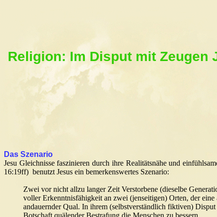
Religion: Im Disput mit Zeugen
Das Szenario
Jesu Gleichnisse faszinieren durch ihre Realitätsnähe und einfühlsam
16:19ff) benutzt Jesus ein bemerkenswertes Szenario:
Zwei vor nicht allzu langer Zeit Verstorbene (dieselbe Generat
voller Erkenntnisfähigkeit an zwei (jenseitigen) Orten, der ei
andauernder Qual. In ihrem (selbstverständlich fiktiven) Dispu
Botschaft quälender Bestrafung die Menschen zu bessern.