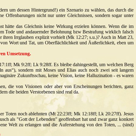
ern um dessen Hintergrund!) ein Szenario zu wählen, das durch die
ne Offenbarungen nicht nur unter Gleichnissen, sondern sogar unter
nst hätte das Gleichnis keine Wirkung erzielen können. Wenn die im
dem Tode und andauernder Belohnung bzw Bestrafung wirklich falsch
ihren Irrglauben explizit vorhielt (Mk 12:27; s.u.)
? Auch in Matt 23,
 von Wort und Tat, um Oberflächlichkeit und Äußerlichkeit, eben um
eren Umsetzung.
7:1ff; Mk 9:2ff; Lk 9:28ff. Es bleibe dahingestellt, um welchen Berg
meln aus“), sondern mit Moses und Elias auch noch zwei seit langem
maginäre Zukunftsschau, keine Vision, keine Halluzination - es waren
n, die von Visionen oder aber von Erscheinungen berichten, ganz
ern die beiden Verstorbenen sind real da.
der Toten noch ablehnten
(Mt 22:23ff; Mk 12:18ff; Lk 20:27ff)
. Jesus
busch als "Gott der Lebenden" geoffenbart hat und zwar ganz konkret
ene Welt zu erlangen und die Auferstehung von den Toten, ... (sind)
“