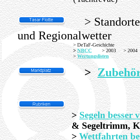
> Standor
und Regionalwetter
> DeTaF-Geschichte
>
NBCC
> 2003 > 200
>
Wertungslisten
>
Zubehö
>
Segeln besser 
& Segeltrimm, 
>
Wettfahrten
be