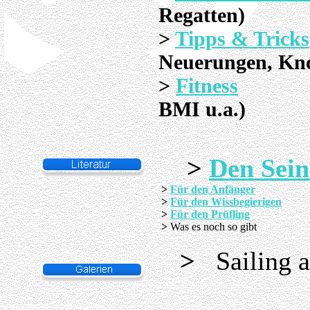
Regatten)
>
Tipps & Tricks
Neuerungen, Kn
>
Fitness
(R
BMI u.a.)
>
Den Seine
>
Für den Anfänger
>
Für den Wissbegierigen
>
Für den Prüfling
>
Was es noch so gibt
>
Sailing a