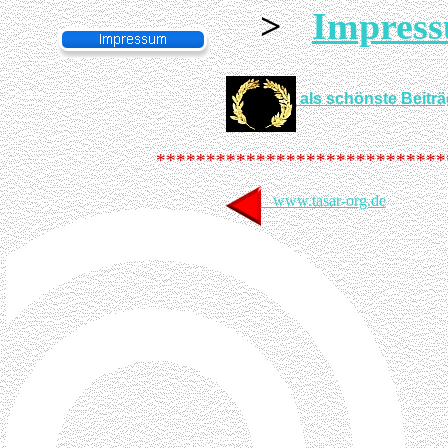
>
Impres
als schönste Beiträ
*****************************
www.tasar-org.de