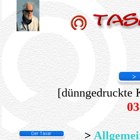
[dünngedruckte K
03
>
Allgemei